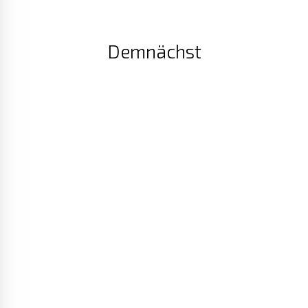
Demnächst