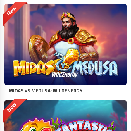
MIDAS VS MEDUSA: WILDENERGY