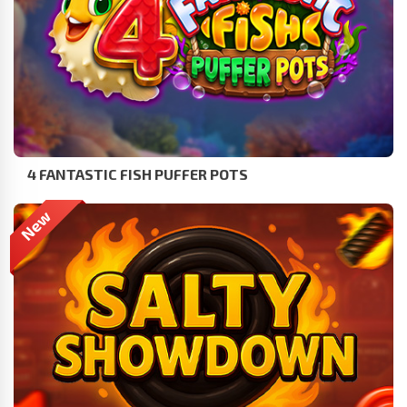
4 FANTASTIC FISH PUFFER POTS