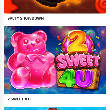
SALTY SHOWDOWN
2 SWEET 4 U