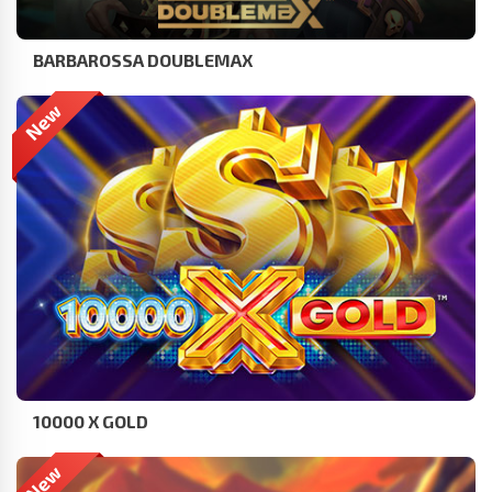
BARBAROSSA DOUBLEMAX
10000 X GOLD