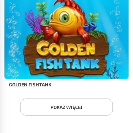
GOLDEN FISHTANK
POKAŻ WIĘCEJ