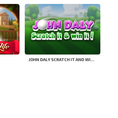
JOHN DALY SCRATCH IT AND WIN IT