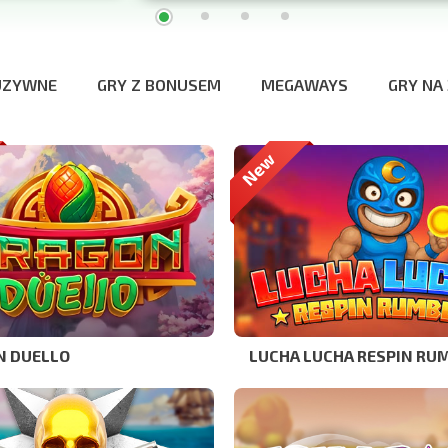
UZYWNE
GRY Z BONUSEM
MEGAWAYS
GRY NA
N DUELLO
LUCHA LUCHA RESPIN RU