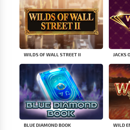
WILDS OF WALL STREET II
JACKS 
BLUE DIAMOND BOOK
WILD E