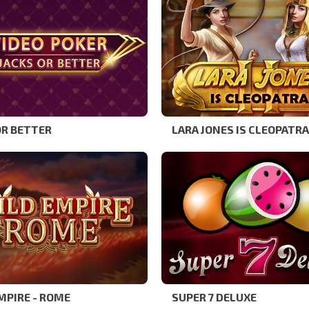
OR BETTER
LARA JONES IS CLEOPATRA
MPIRE - ROME
SUPER 7 DELUXE