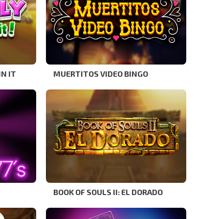
N IT
MUERTITOS VIDEO BINGO
BOOK OF SOULS II: EL DORADO