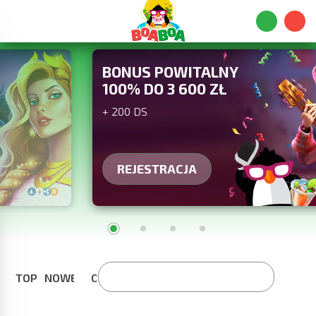
BONUS POWITALNY
100% DO 3 600 ZŁ
+ 200 DS
REJESTRACJA
TOP
NOWE
POPULARNE
EKSKLUZYWNE
GRY Z BONUS