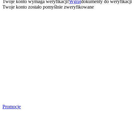
Twoje konto wymaga weryfikacji!
Wgraj
dokumenty do weryfikacji
Twoje konto zostało pomyślnie zweryfikowane
Promocje