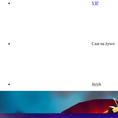
VIP
Czat na żywo
Język