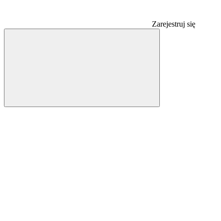
Zarejestruj się