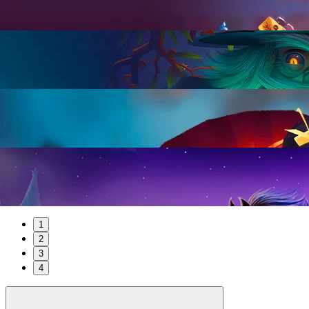
1
2
3
4