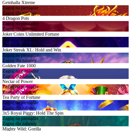
Gemhalla Xtreme
Zagraj na pieniądze
Zagraj dla zabawy
4 Dragon Pots
Zagraj na pieniądze
Zagraj dla zabawy
Joker Coins Unlimited Fortune
Zagraj na pieniądze
Zagraj dla zabawy
Joker Streak XL: Hold and Win
Zagraj na pieniądze
Zagraj dla zabawy
Golden Fate 1000
Zagraj na pieniądze
Zagraj dla zabawy
Nectar of Power
Zagraj na pieniądze
Zagraj dla zabawy
Tea Party of Fortune
Zagraj na pieniądze
Zagraj dla zabawy
3x5 Royal Piggy: Hold The Spin
Zagraj na pieniądze
Zagraj dla zabawy
Mighty Wild: Gorilla