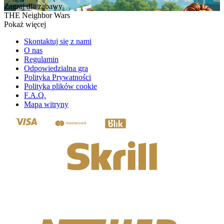
Zagraj dla zabawy
THE Neighbor Wars
Pokaż więcej
Skontaktuj się z nami
O nas
Regulamin
Odpowiedzialna gra
Polityka Prywatności
Polityka plików cookie
F.A.Q.
Mapa witryny