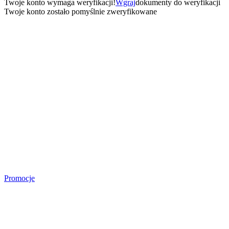
Twoje konto wymaga weryfikacji!
Wgraj
dokumenty do weryfikacji
Twoje konto zostało pomyślnie zweryfikowane
Promocje