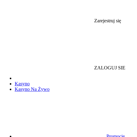
Zarejestruj się
ZALOGUJ SIE
Kasyno
Kasyno Na Żywo
Promocje