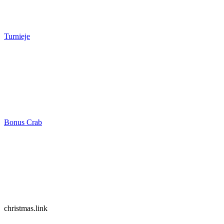
Turnieje
Bonus Crab
christmas.link