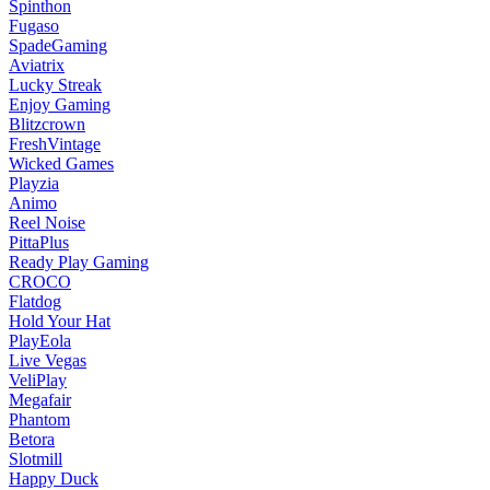
Spinthon
Fugaso
SpadeGaming
Aviatrix
Lucky Streak
Enjoy Gaming
Blitzcrown
FreshVintage
Wicked Games
Playzia
Animo
Reel Noise
PittaPlus
Ready Play Gaming
CROCO
Flatdog
Hold Your Hat
PlayEola
Live Vegas
VeliPlay
Megafair
Phantom
Betora
Slotmill
Happy Duck