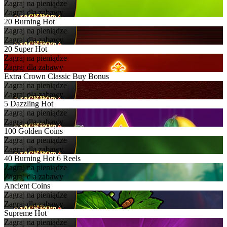
Zagraj na pieniądze
Zagraj dla zabawy
20 Burning Hot
Zagraj na pieniądze
Zagraj dla zabawy
20 Super Hot
Zagraj na pieniądze
Zagraj dla zabawy
Extra Crown Classic Buy Bonus
Zagraj na pieniądze
Zagraj dla zabawy
5 Dazzling Hot
Zagraj na pieniądze
Zagraj dla zabawy
100 Golden Coins
Zagraj na pieniądze
Zagraj dla zabawy
40 Burning Hot 6 Reels
Zagraj na pieniądze
Zagraj dla zabawy
Ancient Coins
Zagraj na pieniądze
Zagraj dla zabawy
Supreme Hot
Zagraj na pieniądze