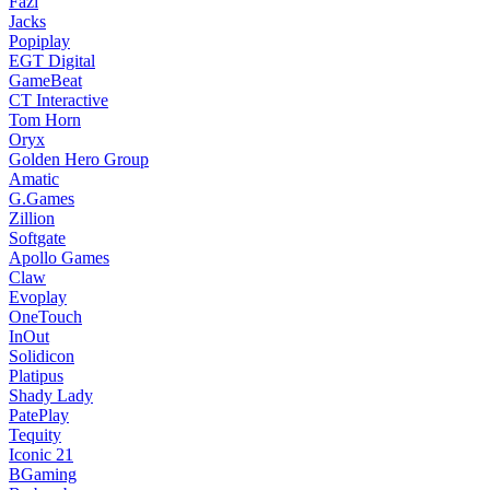
Fazi
Jacks
Popiplay
EGT Digital
GameBeat
CT Interactive
Tom Horn
Oryx
Golden Hero Group
Amatic
G.Games
Zillion
Softgate
Apollo Games
Claw
Evoplay
OneTouch
InOut
Solidicon
Platipus
Shady Lady
PatePlay
Tequity
Iconic 21
BGaming