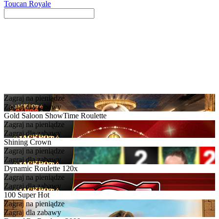
Toucan Royale
Zagraj na pieniądze
Zagraj dla zabawy
Gold Saloon ShowTime Roulette
Zagraj na pieniądze
Zagraj dla zabawy
Shining Crown
Zagraj na pieniądze
Zagraj dla zabawy
Dynamic Roulette 120x
Zagraj na pieniądze
Zagraj dla zabawy
100 Super Hot
Zagraj na pieniądze
Zagraj dla zabawy