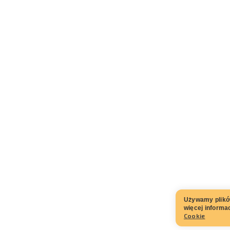
Używamy plikó
więcej informa
Cookie