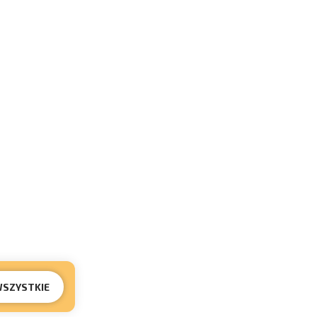
WSZYSTKIE