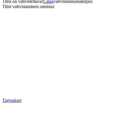
Tilisi on vahvistettava!
Lataa
vahvistamisasiakirjasi
Tilisi vahvistaminen onnistui
Tarjoukset