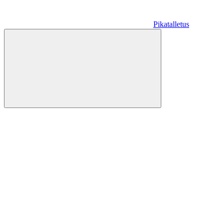
Pikatalletus