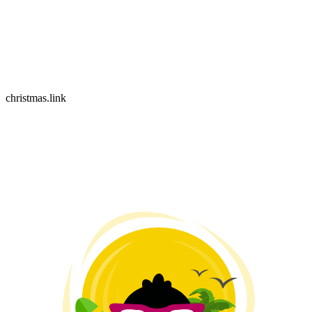
christmas.link