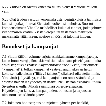
6.22
Yhtiöllä on oikeus vähentää tililtäsi velkasi Yhtiölle milloin
vain.
6.23
Otat täyden vastuun veronmaksusta, perintäkuluista tai muista
kuluista, jotka johtuvat Sivustolta voitetuista rahoista. Suostut
kompensoimaan Yhtiölle mahdolliset kulut tai tappiot, jotka johtuvat
viranomaisen vaatimuksesta verojen tai vastaavien maksujen
maksamatta jättämiseen, nostopyyntöösi tai tuloihisi liittyen.
Bonukset ja kampanjat
7.1
Silloin tällöin voimme tarjota asiakkaillemme kampanjaetuja,
kuten bonusvaroja, ilmaiskierroksia, uskollisuuspisteitä ja/tai muita
erikoistarjouksia (näissä Käyttöehdoissa "bonukset", "tarjoukset",
"kampanjat"). Jotkin kampanjat vaativat sinun tekevän tietyn
kokoisen talletuksen ("liittyvä talletus") ollaksesi oikeutettu niihin.
Ymmärrät ja hyväksyt, että kampanjoilla on omat sääntönsä ja
ehtonsa näiden Käyttöehtojen lisäksi. Ne listataan asiaankuuluvilla
Sivuston sivuilla. Mikäli säännöissä on eroavaisuuksia
Käyttöehtojen kanssa, kampanjoiden, bonusten ja tarjousten
nimenomaiset säännöt pätevät.
7.2
Jokainen bonustarjous on rajoitettu yhteen per henkilö,