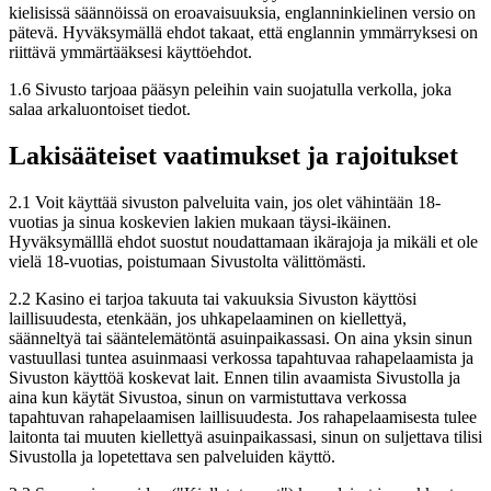
kielisissä säännöissä on eroavaisuuksia, englanninkielinen versio on
pätevä. Hyväksymällä ehdot takaat, että englannin ymmärryksesi on
riittävä ymmärtääksesi käyttöehdot.
1.6
Sivusto tarjoaa pääsyn peleihin vain suojatulla verkolla, joka
salaa arkaluontoiset tiedot.
Lakisääteiset vaatimukset ja rajoitukset
2.1
Voit käyttää sivuston palveluita vain, jos olet vähintään 18-
vuotias ja sinua koskevien lakien mukaan täysi-ikäinen.
Hyväksymälllä ehdot suostut noudattamaan ikärajoja ja mikäli et ole
vielä 18-vuotias, poistumaan Sivustolta välittömästi.
2.2
Kasino ei tarjoa takuuta tai vakuuksia Sivuston käyttösi
laillisuudesta, etenkään, jos uhkapelaaminen on kiellettyä,
säänneltyä tai sääntelemätöntä asuinpaikassasi. On aina yksin sinun
vastuullasi tuntea asuinmaasi verkossa tapahtuvaa rahapelaamista ja
Sivuston käyttöä koskevat lait. Ennen tilin avaamista Sivustolla ja
aina kun käytät Sivustoa, sinun on varmistuttava verkossa
tapahtuvan rahapelaamisen laillisuudesta. Jos rahapelaamisesta tulee
laitonta tai muuten kiellettyä asuinpaikassasi, sinun on suljettava tilisi
Sivustolla ja lopetettava sen palveluiden käyttö.