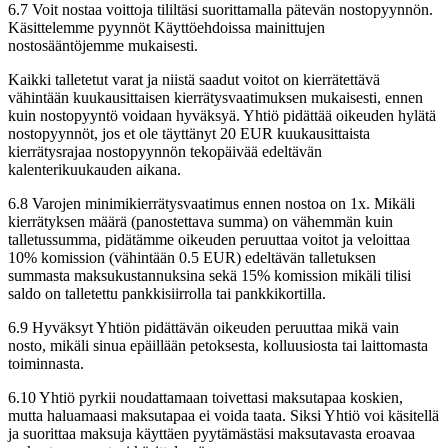
6.7
Voit nostaa voittoja tililtäsi suorittamalla pätevän nostopyynnön.
Käsittelemme pyynnöt Käyttöehdoissa mainittujen
nostosääntöjemme mukaisesti.
Kaikki talletetut varat ja niistä saadut voitot on kierrätettävä
vähintään kuukausittaisen kierrätysvaatimuksen mukaisesti, ennen
kuin nostopyyntö voidaan hyväksyä. Yhtiö pidättää oikeuden hylätä
nostopyynnöt, jos et ole täyttänyt 20 EUR kuukausittaista
kierrätysrajaa nostopyynnön tekopäivää edeltävän
kalenterikuukauden aikana.
6.8
Varojen minimikierrätysvaatimus ennen nostoa on 1x. Mikäli
kierrätyksen määrä (panostettava summa) on vähemmän kuin
talletussumma, pidätämme oikeuden peruuttaa voitot ja veloittaa
10% komission (vähintään 0.5 EUR) edeltävän talletuksen
summasta maksukustannuksina sekä 15% komission mikäli tilisi
saldo on talletettu pankkisiirrolla tai pankkikortilla.
6.9
Hyväksyt Yhtiön pidättävän oikeuden peruuttaa mikä vain
nosto, mikäli sinua epäillään petoksesta, kolluusiosta tai laittomasta
toiminnasta.
6.10
Yhtiö pyrkii noudattamaan toivettasi maksutapaa koskien,
mutta haluamaasi maksutapaa ei voida taata. Siksi Yhtiö voi käsitellä
ja suorittaa maksuja käyttäen pyytämästäsi maksutavasta eroavaa