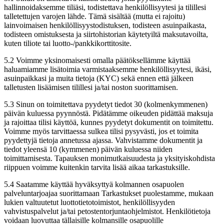
hallinnoidaksemme tiliäsi, todistettava henkilöllisyytesi ja tilillesi
talletettujen varojen lähde. Tämä sisältää (mutta ei rajoitu)
lainvoimaisen henkilöllisyystodistuksen, todisteen asuinpaikasta,
todisteen omistuksesta ja siirtohistorian käytetyiltä maksutavoilta,
kuten tiliote tai luotto-/pankkikorttitosite.
5.2
Voimme yksinomaisesti omalla päätöksellämme käyttää
haluamiamme lisätoimia varmistaaksemme henkilöllisyytesi, ikäsi,
asuinpaikkasi ja muita tietoja (KYC) sekä ennen että jälkeen
talletusten lisäämisen tilillesi ja/tai noston suorittamisen.
5.3
Sinun on toimitettava pyydetyt tiedot 30 (kolmenkymmenen)
päivän kuluessa pyynnöstä. Pidätämme oikeuden pidättää maksuja
ja rajoittaa tilisi käyttöä, kunnes pyydetyt dokumentit on toimitettu.
Voimme myös tarvittaessa sulkea tilisi pysyvästi, jos et toimita
pyydettyjä tietoja annetussa ajassa. Vahvistamme dokumentit ja
tiedot yleensä 10 (kymmenen) päivän kuluessa niiden
toimittamisesta. Tapauksen monimutkaisuudesta ja yksityiskohdista
riippuen voimme kuitenkin tarvita lisää aikaa tarkastuksille.
5.4
Saatamme käyttää hyväksyttyä kolmannen osapuolen
palveluntarjoajaa suorittamaan Tarkastukset puolestamme, mukaan
lukien valtuutetut luottotietotoimistot, henkilöllisyyden
vahvistuspalvelut ja/tai petostentorjuntaohjelmistot. Henkilötietoja
voidaan luovuttaa tällaisille kolmansille osapuolille