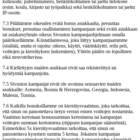
kotiosoite, puhelinnumero, henkilökohtainen tai jaettu tietokone
(esim. koulu, kirjasto tai työpaikka) sekä henkilökohtainen tai jaettu
IP-osoite.
7.3
Pidätämme oikeuden evätä bonus asiakkaalta, peruuttaa
bonukset, peruuttaa osallistuminen kampanjaan sekä evätä asiakkaan
tai asiakasryhmän oikeus Sivuston kampanjaohjelmaan omalla
päätöksellämme. Kiistatilanteessa, joka liittyy kampanjaammme
(sisältää, mutta ei rajoitu: oikeus, käyttö, väärinkäyttö, reilu peli,
voittojen ja kierrätyksen laskeminen), Yhtiön päätös on lopullinen
eikä neuvoteltavissa.
7.4
Kiellettyjen maiden asukkaat eivät saa rekisteröityä tai
hyödyntää kampanjoita.
7.5
Sivuston kampanjat eivät ole avoinna seuraavien maiden
asukkaille: Armenia, Bosnia & Herzegovina, Georgia, Indonesia,
Malesia, Tunisia.
7.6
Kaikilla bonuksillamme on kierrätysvaatimus, joka tarkoittaa,
että sinun on panostettava tietyn verran ennen voittojen nostamista.
Vaatimus kerrotaan bonussumman kertoimena tai kampanjan
voittojen summan kertoimena (riippuen kampanjan säännöistä).
Esimerkiksi 5x kierrätysvaatimus tarkoittaa, että sinun on
panostettava kyseinen summa 5 kertaa. Jokaisen kampanjan
kierrätysvaatimukset löytyvät Sivustolta kampanjoiden säännöistä