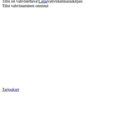
Tilisi on vahvistettava!
Lataa
vahvistamisasiakirjasi
Tilisi vahvistaminen onnistui
Tarjoukset