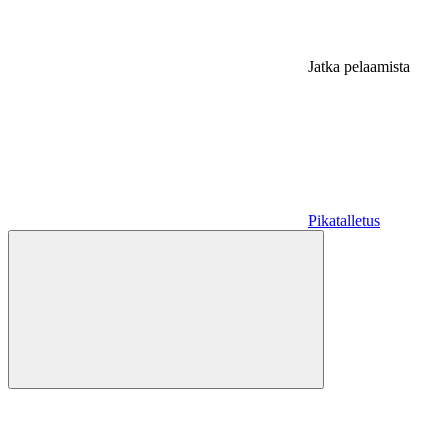
Jatka pelaamista
Pikatalletus