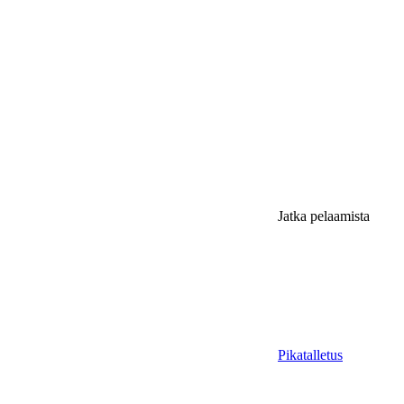
Jatka pelaamista
Pikatalletus