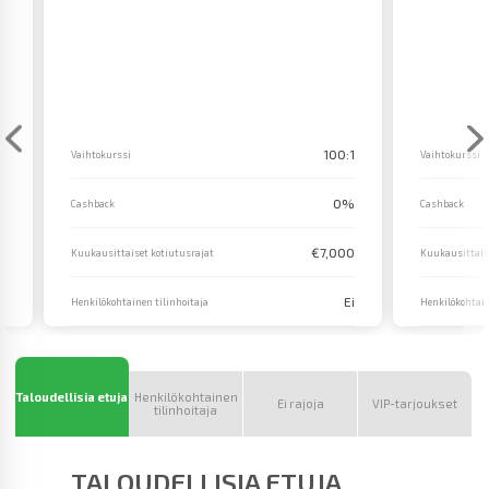
1
100:1
Vaihtokurssi
Vaihtokurssi
%
0%
Cashback
Cashback
0
€7,000
Kuukausittaiset kotiutusrajat
Kuukausittais
ä
Ei
Henkilökohtainen tilinhoitaja
Henkilökohtain
Taloudellisia etuja
Henkilökohtainen
Ei rajoja
VIP-tarjoukset
tilinhoitaja
TALOUDELLISIA ETUJA