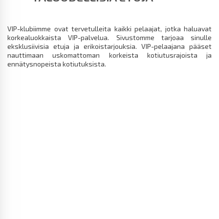
VIP-klubiimme ovat tervetulleita kaikki pelaajat, jotka haluavat
korkealuokkaista VIP-palvelua. Sivustomme tarjoaa sinulle
eksklusiivisia etuja ja erikoistarjouksia. VIP-pelaajana pääset
nauttimaan uskomattoman korkeista kotiutusrajoista ja
ennätysnopeista kotiutuksista.