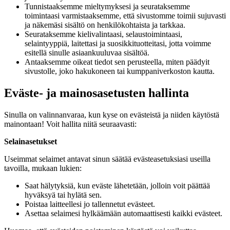
Tunnistaaksemme mieltymyksesi ja seurataksemme
toimintaasi varmistaaksemme, että sivustomme toimii sujuvasti
ja näkemäsi sisältö on henkilökohtaista ja tarkkaa.
Seurataksemme kielivalintaasi, selaustoimintaasi,
selaintyyppiä, laitettasi ja suosikkituotteitasi, jotta voimme
esitellä sinulle asiaankuuluvaa sisältöä.
Antaaksemme oikeat tiedot sen perusteella, miten päädyit
sivustolle, joko hakukoneen tai kumppaniverkoston kautta.
Eväste- ja mainosasetusten hallinta
Sinulla on valinnanvaraa, kun kyse on evästeistä ja niiden käytöstä
mainontaan! Voit hallita niitä seuraavasti:
Selainasetukset
Useimmat selaimet antavat sinun säätää evästeasetuksiasi useilla
tavoilla, mukaan lukien:
Saat hälytyksiä, kun eväste lähetetään, jolloin voit päättää
hyväksyä tai hylätä sen.
Poistaa laitteellesi jo tallennetut evästeet.
Asettaa selaimesi hylkäämään automaattisesti kaikki evästeet.