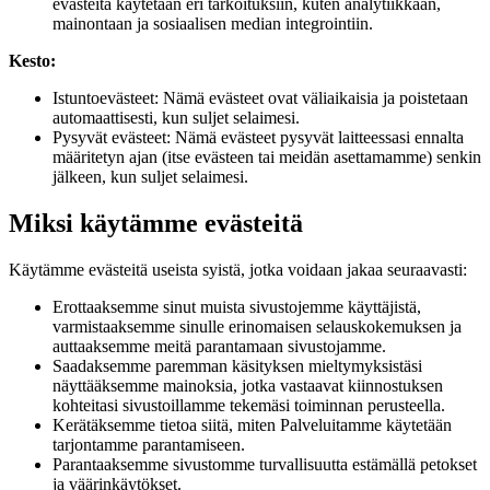
evästeitä käytetään eri tarkoituksiin, kuten analytiikkaan,
mainontaan ja sosiaalisen median integrointiin.
Kesto:
Istuntoevästeet: Nämä evästeet ovat väliaikaisia ​​ja poistetaan
automaattisesti, kun suljet selaimesi.
Pysyvät evästeet: Nämä evästeet pysyvät laitteessasi ennalta
määritetyn ajan (itse evästeen tai meidän asettamamme) senkin
jälkeen, kun suljet selaimesi.
Miksi käytämme evästeitä
Käytämme evästeitä useista syistä, jotka voidaan jakaa seuraavasti:
Erottaaksemme sinut muista sivustojemme käyttäjistä,
varmistaaksemme sinulle erinomaisen selauskokemuksen ja
auttaaksemme meitä parantamaan sivustojamme.
Saadaksemme paremman käsityksen mieltymyksistäsi
näyttääksemme mainoksia, jotka vastaavat kiinnostuksen
kohteitasi sivustoillamme tekemäsi toiminnan perusteella.
Kerätäksemme tietoa siitä, miten Palveluitamme käytetään
tarjontamme parantamiseen.
Parantaaksemme sivustomme turvallisuutta estämällä petokset
ja väärinkäytökset.