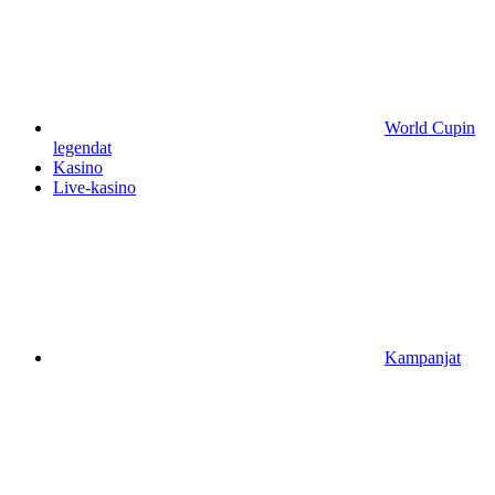
World Cupin
legendat
Kasino
Live-kasino
Kampanjat