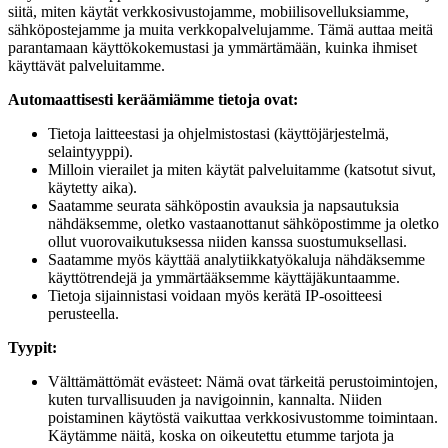
siitä, miten käytät verkkosivustojamme, mobiilisovelluksiamme,
sähköpostejamme ja muita verkkopalvelujamme. Tämä auttaa meitä
parantamaan käyttökokemustasi ja ymmärtämään, kuinka ihmiset
käyttävät palveluitamme.
Automaattisesti keräämiämme tietoja ovat:
Tietoja laitteestasi ja ohjelmistostasi (käyttöjärjestelmä,
selaintyyppi).
Milloin vierailet ja miten käytät palveluitamme (katsotut sivut,
käytetty aika).
Saatamme seurata sähköpostin avauksia ja napsautuksia
nähdäksemme, oletko vastaanottanut sähköpostimme ja oletko
ollut vuorovaikutuksessa niiden kanssa suostumuksellasi.
Saatamme myös käyttää analytiikkatyökaluja nähdäksemme
käyttötrendejä ja ymmärtääksemme käyttäjäkuntaamme.
Tietoja sijainnistasi voidaan myös kerätä IP-osoitteesi
perusteella.
Tyypit:
Välttämättömät evästeet: Nämä ovat tärkeitä perustoimintojen,
kuten turvallisuuden ja navigoinnin, kannalta. Niiden
poistaminen käytöstä vaikuttaa verkkosivustomme toimintaan.
Käytämme näitä, koska on oikeutettu etumme tarjota ja