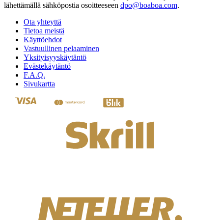
lähettämällä sähköpostia osoitteeseen
dpo@boaboa.com
.
Ota yhteyttä
Tietoa meistä
Käyttöehdot
Vastuullinen pelaaminen
Yksityisyyskäytäntö
Evästekäytäntö
F.A.Q.
Sivukartta