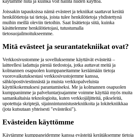
käytämme niitä ja kuinka voit hallita niiden käyttöä.
Joissakin tapauksissa nämä evästeet ja tekniikat saattavat kerätä
henkilötietoja tai tietoja, joista tulee henkilötietoja yhdistettynä
muihin meillä oleviin tietoihin. Saat lisätietoja siitä, kuinka
käsittelemme henkilötietojasi, tutustumalla
tietosuojailmoitukseemme.
Mitä evästeet ja seurantatekniikat ovat?
Verkkosivustomme ja sovelluksemme käyttävät evästeitä –
laitteellesi ladattuja pieniä tiedostoja, jotka auttavat meitä ja
kolmannen osapuolen kumppaneitamme keräämään tietoja
vuorovaikutuksestasi verkkosivustojemme kanssa,
sähköpostiviestinnästä ja muista verkkopalveluista
käyttökokemuksesi parantamiseksi. Me ja kolmannen osapuolen
kumppanimme ja palveluntarjoajamme voimme käyttää myös muita
samankaltaisia ​​teknologioita, kuten verkkojäljitteitä, pikseleitä,
upotettuja skriptejä, sijainnintunnistustekniikoita ja lokitekniikkaa
(jota kutsutaan yhteisesti "evästeiksi").
Evästeiden käyttömme
Käytämme kumppaneidemme kanssa evästeitä kerätäksemme tietoja