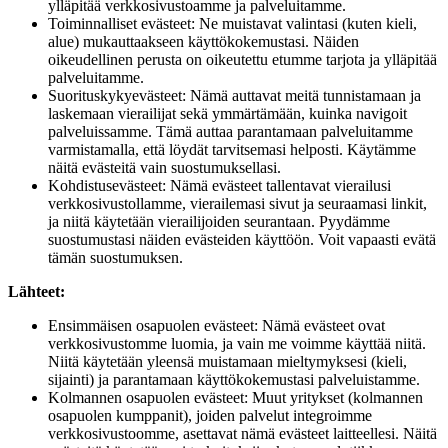
ylläpitää verkkosivustoamme ja palveluitamme.
Toiminnalliset evästeet: Ne muistavat valintasi (kuten kieli,
alue) mukauttaakseen käyttökokemustasi. Näiden
oikeudellinen perusta on oikeutettu etumme tarjota ja ylläpitää
palveluitamme.
Suorituskykyevästeet: Nämä auttavat meitä tunnistamaan ja
laskemaan vierailijat sekä ymmärtämään, kuinka navigoit
palveluissamme. Tämä auttaa parantamaan palveluitamme
varmistamalla, että löydät tarvitsemasi helposti. Käytämme
näitä evästeitä vain suostumuksellasi.
Kohdistusevästeet: Nämä evästeet tallentavat vierailusi
verkkosivustollamme, vierailemasi sivut ja seuraamasi linkit,
ja niitä käytetään vierailijoiden seurantaan. Pyydämme
suostumustasi näiden evästeiden käyttöön. Voit vapaasti evätä
tämän suostumuksen.
Lähteet:
Ensimmäisen osapuolen evästeet: Nämä evästeet ovat
verkkosivustomme luomia, ja vain me voimme käyttää niitä.
Niitä käytetään yleensä muistamaan mieltymyksesi (kieli,
sijainti) ja parantamaan käyttökokemustasi palveluistamme.
Kolmannen osapuolen evästeet: Muut yritykset (kolmannen
osapuolen kumppanit), joiden palvelut integroimme
verkkosivustoomme, asettavat nämä evästeet laitteellesi. Näitä