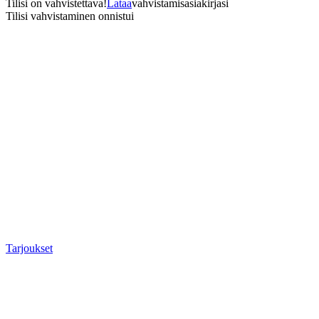
Tilisi on vahvistettava!
Lataa
vahvistamisasiakirjasi
Tilisi vahvistaminen onnistui
Tarjoukset