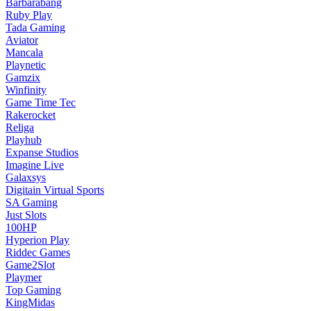
Barbarabang
Ruby Play
Tada Gaming
Aviator
Mancala
Playnetic
Gamzix
Winfinity
Game Time Tec
Rakerocket
Religa
Playhub
Expanse Studios
Imagine Live
Galaxsys
Digitain Virtual Sports
SA Gaming
Just Slots
100HP
Hyperion Play
Riddec Games
Game2Slot
Playmer
Top Gaming
KingMidas