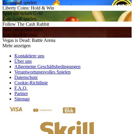
Zum Spaß spielen
Liberty Coins: Hold & Win
Spiel um echtes Geld
Zum Spaß spielen
Follow The Cash Rabbit
Spiel um echtes Geld
Zum Spaß spielen
Vegas is Dead: Battle Arena
Mehr anzeigen
Kontaktiere uns
Über uns
Allgemeine Geschäftsbedingungen
Verantwortungsvolles Spielen
Datenschutz
Cookie-Richtlinie
F.A.Q.
Partner
Sitemap