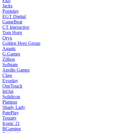
Fazi
Jacks
Popiplay
EGT Digital
GameBeat
CT Interactive
Tom Horn
Oryx
Golden Hero Group
Amatic
G.Games
Zillion
Softgate
Apollo Games
Claw
Evoplay
OneTouch
InOut
Solidicon
Platipus
Shady Lady
PatePlay
Tequity
Iconic 21
BGaming