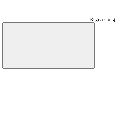
Registrierung