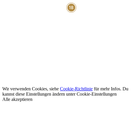
Gambling can be addictive. Play responsibly. BoaBoa.com only accepts
customers over 18 years of age.
2026 © BoaBoa.com All rights reserved.
Wir verwenden Cookies, siehe
Cookie-Richtlinie
für mehr Infos. Du
kannst diese Einstellungen ändern unter
Cookie-Einstellungen
Alle akzeptieren