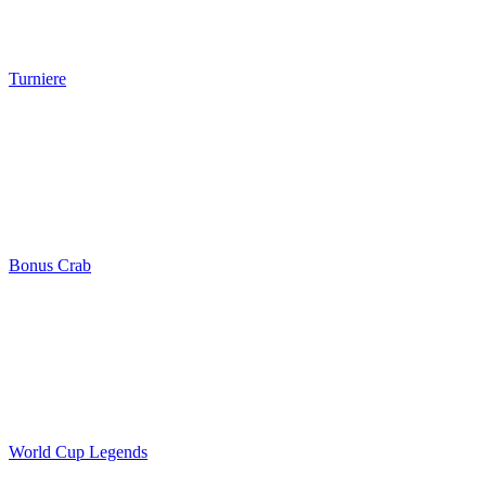
Turniere
Bonus Crab
World Cup Legends