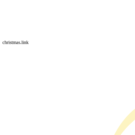
christmas.link