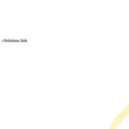
christmas.link