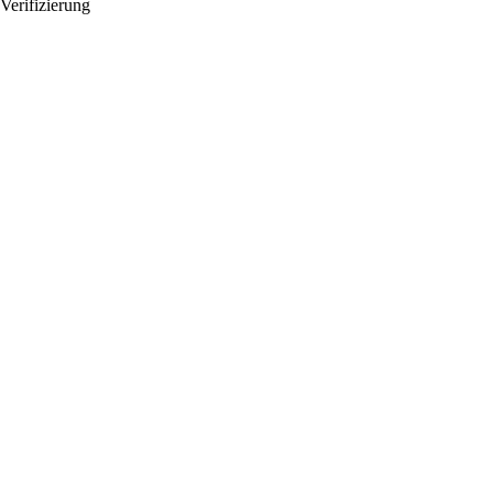
Verifizierung