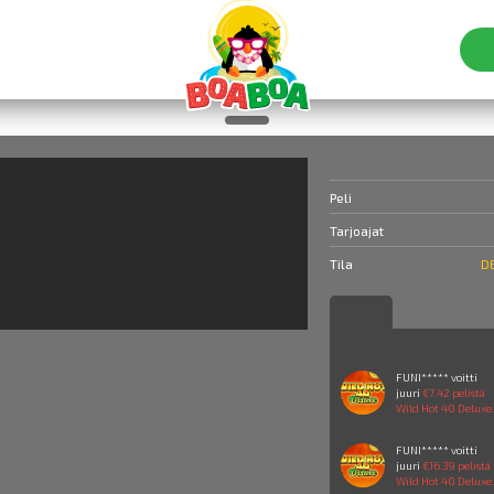
Peli
Tarjoajat
Tila
D
FUNI***** voitti
juuri
€7.42 pelistä
Wild Hot 40 Deluxe.
FUNI***** voitti
juuri
€16.39 pelistä
Wild Hot 40 Deluxe.