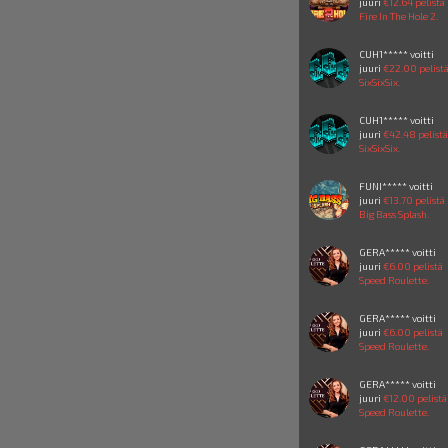
juuri
€12.64 pelistä
Fire In The Hole 2.
CUH1***** voitti
juuri
€22.00 pelist
SixSixSix.
CUH1***** voitti
juuri
€42.48 pelistä
SixSixSix.
FUNI***** voitti
juuri
€13.70 pelistä
Big Bass Splash.
GERA***** voitti
juuri
€6.00 pelistä
Speed Roulette.
GERA***** voitti
juuri
€6.00 pelistä
Speed Roulette.
GERA***** voitti
juuri
€12.00 pelistä
Speed Roulette.