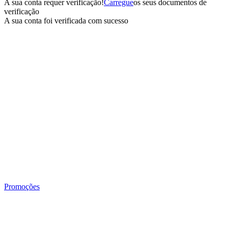
A sua conta requer verificação!
Carregue
os seus documentos de
verificação
A sua conta foi verificada com sucesso
Promoções