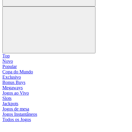
Top
Novo
Popular
Copa do Mundo
Exclusivo
Bonus Buys
Megaways
Jogos ao Vivo
Slots
Jackpots
Jogos de mesa
Jogos Instantâneos
Todos os Jogos