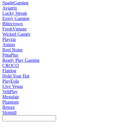
SpadeGaming
Aviatrix
Lucky Streak
Enjoy Gaming
Blitzcrown
FreshVintage
Wicked Games
Playzia
Animo
Reel Noise
PittaPlus
Ready Play Gaming
CROCO
Flatdog
Hold Your Hat
PlayEola
Live Vegas
VeliPlay
Megafair
Phantom
Betora
Slotmill