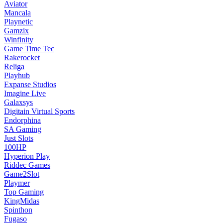
Aviator
Mancala
Playnetic
Gamzix
Winfinity
Game Time Tec
Rakerocket
Religa
Playhub
Expanse Studios
Imagine Live
Galaxsys
Digitain Virtual Sports
Endorphina
SA Gaming
Just Slots
100HP
Hyperion Play
Riddec Games
Game2Slot
Playmer
Top Gaming
KingMidas
Spinthon
Fugaso