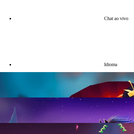
Chat ao vivo
Idioma