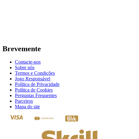
Brevemente
Contacte-nos
Sobre nós
Termos e Condições
Jogo Responsável
Política de Privacidade
Política de Cookies
Perguntas Frequentes
Parceiros
Mapa do site