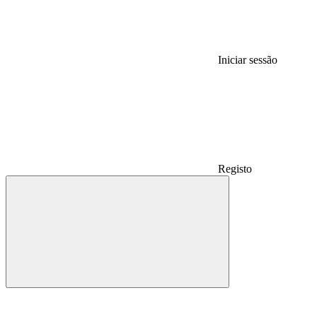
Iniciar sessão
Registo