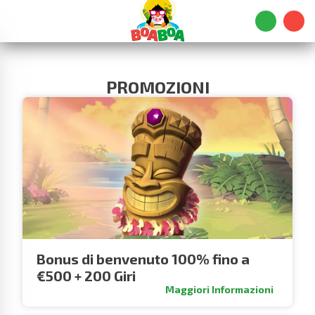
PROMOZIONI
Bonus di benvenuto 100% fino a
€500 + 200 Giri
Maggiori Informazioni