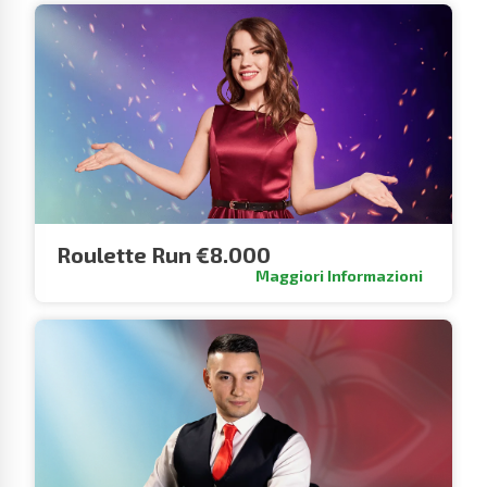
Roulette Run €8.000
Maggiori Informazioni