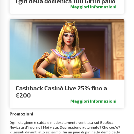
I giri della domenica 100 Giri in palio
Maggiori Informazioni
Cashback Casinò Live 25% fino a
€200
Maggiori Informazioni
Promozioni
Ogni stagione è calda e moderatamente ventilata sul BoaBoa.
Nevicata d'inverno? Mai vista. Depressione autunnale? Che cos'è?
Rilassati davanti allo schermo, fai un paio di giri nella demo della