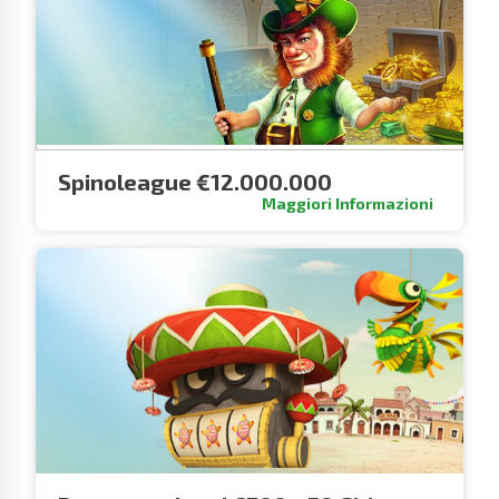
Spinoleague €12.000.000
Maggiori Informazioni