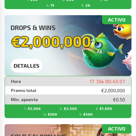
75
20
ACTIVO
DROPS & WINS
€2,000,000
DETALLES
17
Día
00
:
43
:
07
Hora
€2,000,000
Premio total
€0.50
Mín. apuesta
€5,000
€2,500
€1,000
€500
€500
ACTIVO