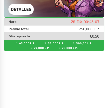
DETALLES
28
Día
00
:
43
:
07
Hora
250,000 L.P.
Premio total
€0.50
Mín. apuesta
45,000 L.P.
38,000 L.P.
300,00 L.P.
27,000 L.P.
25,000 L.P.