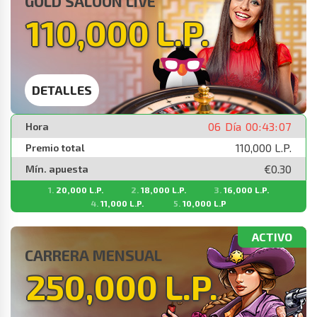
GOLD SALOON LIVE
110,000 L.P.
DETALLES
06
Día
00
:
43
:
07
Hora
110,000 L.P.
Premio total
€0.30
Mín. apuesta
20,000 L.P.
18,000 L.P.
16,000 L.P.
11,000 L.P.
10,000 L.P
ACTIVO
CARRERA MENSUAL
250,000 L.P.