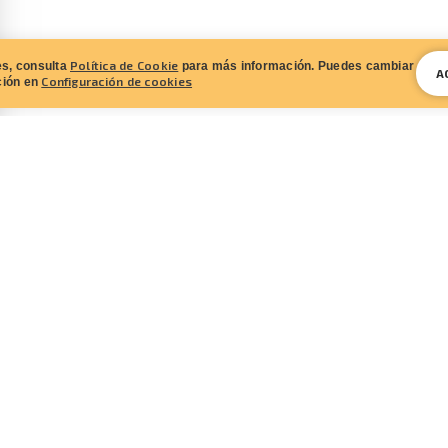
Política de Cookie
s, consulta
para más información. Puedes cambiar
A
Configuración de cookies
ción en
CONTÁCTANOS
SOBRE NOSOTROS
TÉRMINOS Y CONDICIONES
JUEGO RESPONSABLE
POLÍTICA DE PRIVACIDAD
POLÍTICA DE COOKIE