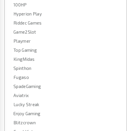
100HP
Hyperion Play
Riddec Games
Game2Slot
Playmer
Top Gaming
KingMidas
Spinthon
Fugaso
SpadeGaming
Aviatrix
Lucky Streak
Enjoy Gaming
Blitzcrown