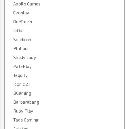
Apollo Games
Evoplay
OneTouch
InOut
Solidicon
Platipus
Shady Lady
PatePlay
Tequity
Iconic 21
BGaming
Barbarabang
Ruby Play
Tada Gaming
Aviator