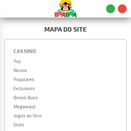
MAPA DO SITE
CASSINO
Top
Novos
Populares
Exclusivos
Bonus Buys
Megaways
Jogos ao Vivo
Slots