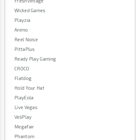
FreshVintage
Wicked Games
Playzia
Animo
Reel Noise
PittaPlus
Ready Play Gaming
CROCO
Flatdog
Hold Your Hat
PlayEola
Live Vegas
VeliPlay
Megafair
Phantom