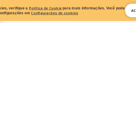
Política de Cookie
ies, verifique a
para mais informações. Você pode
AC
Configurações de cookies
configurações em
CONTATE-NOS
SOBRE NÓS
TERMOS E CONDIÇÕES
JOGO RESPONSÁVEL
POLÍTICA DE PRIVACIDADE
POLÍTICA DE COOKIE
F.A.Q.
PARCEIROS
MAPA DO SITE