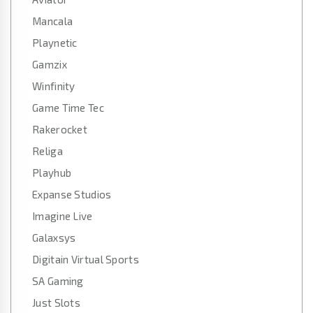
Mancala
Playnetic
Gamzix
Winfinity
Game Time Tec
Rakerocket
Religa
Playhub
Expanse Studios
Imagine Live
Galaxsys
Digitain Virtual Sports
SA Gaming
Just Slots