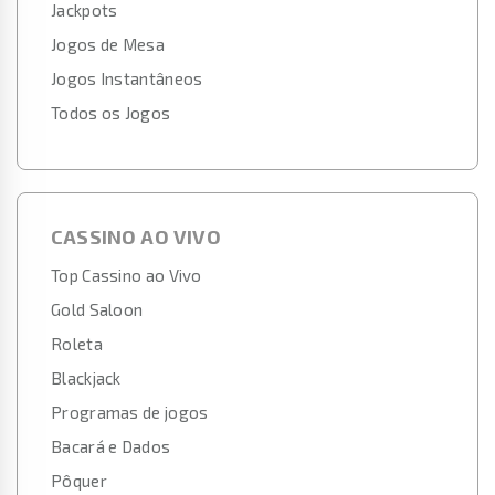
Jackpots
Jogos de Mesa
Jogos Instantâneos
Todos os Jogos
CASSINO AO VIVO
Top Cassino ao Vivo
Gold Saloon
Roleta
Blackjack
Programas de jogos
Bacará e Dados
Pôquer