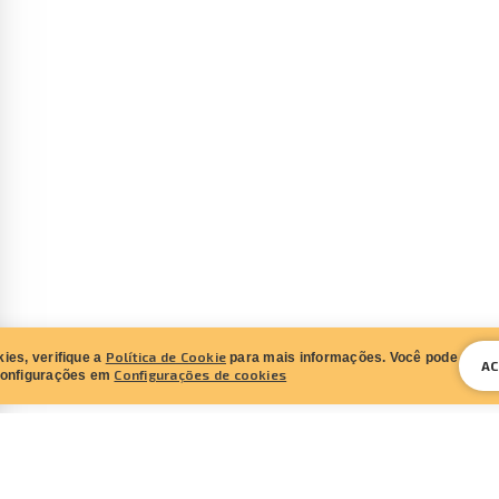
Política de Cookie
ies, verifique a
para mais informações. Você pode
AC
Configurações de cookies
configurações em