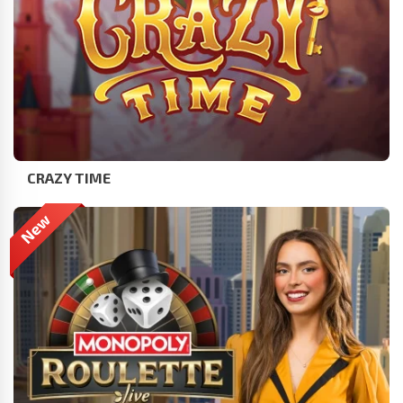
CRAZY TIME