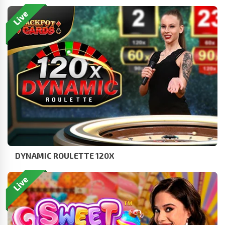
DYNAMIC ROULETTE 120X