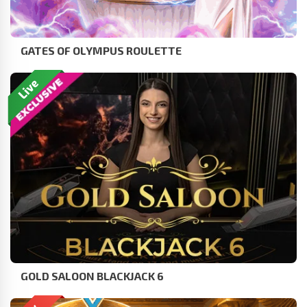
GATES OF OLYMPUS ROULETTE
GOLD SALOON BLACKJACK 6