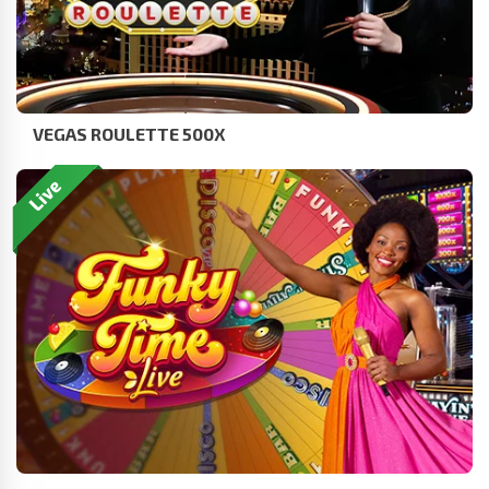
VEGAS ROULETTE 500X