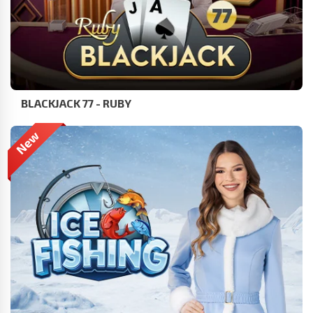
BLACKJACK 77 - RUBY