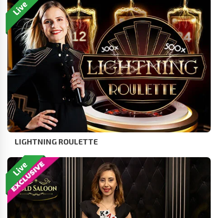
LIGHTNING ROULETTE