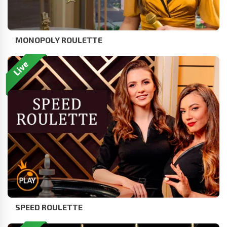
MONOPOLY ROULETTE
SPEED ROULETTE