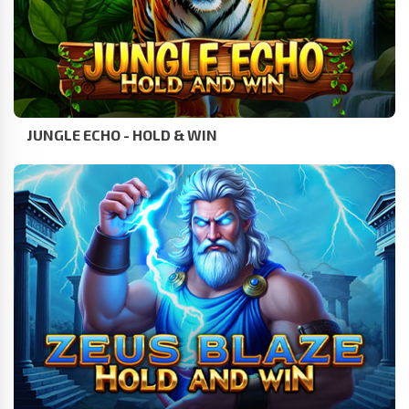
JUNGLE ECHO - HOLD & WIN