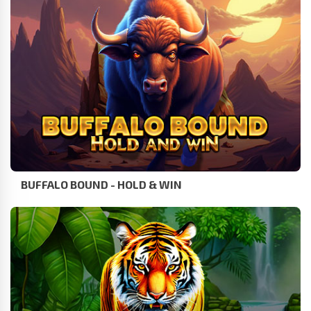
BUFFALO BOUND - HOLD & WIN