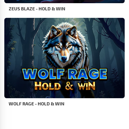
ZEUS BLAZE - HOLD & WIN
WOLF RAGE - HOLD & WIN