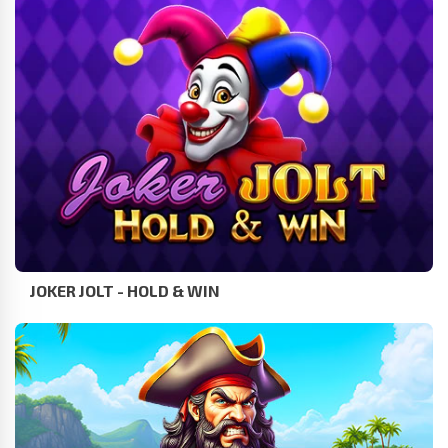
JOKER JOLT - HOLD & WIN