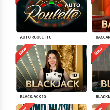
AUTO ROULETTE
BACCAR
BLACKJACK 10
BLACKJ