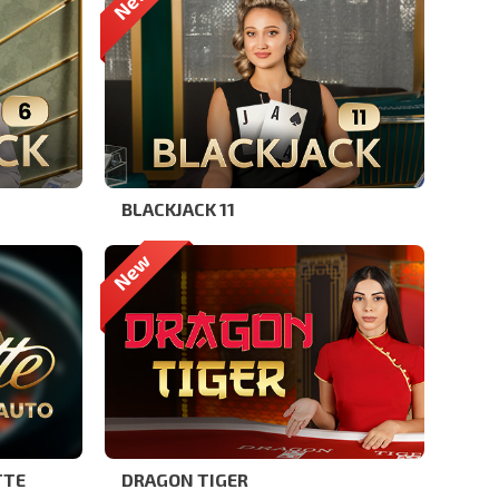
BLACKJACK 11
TTE
DRAGON TIGER