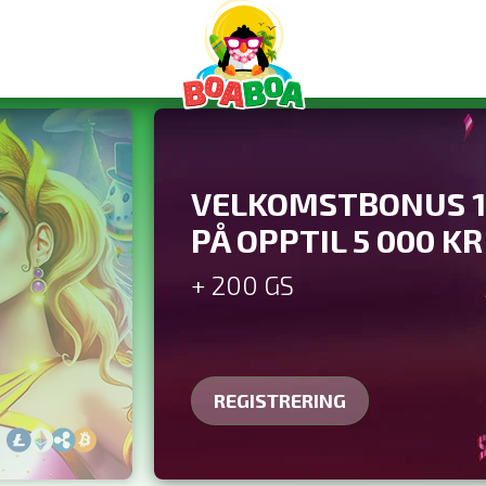
VELKOMSTBONUS 
PÅ OPPTIL 5 000 KR
+ 200 GS
REGISTRERING