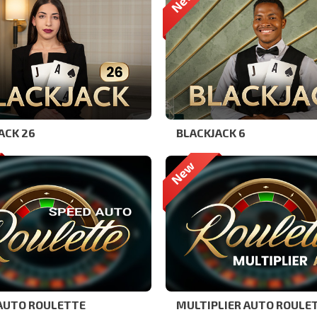
ACK 26
BLACKJACK 6
AUTO ROULETTE
MULTIPLIER AUTO ROULE