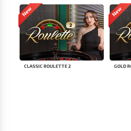
CLASSIC ROULETTE 2
GOLD R