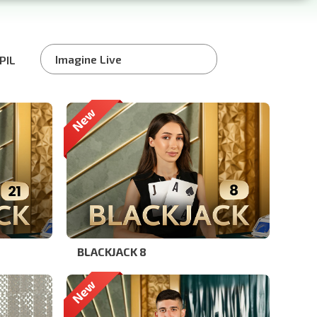
Imagine Live
PILLEAUTOMATER
JACKPOTTER
BORDSPILL
Ø
BLACKJACK 8