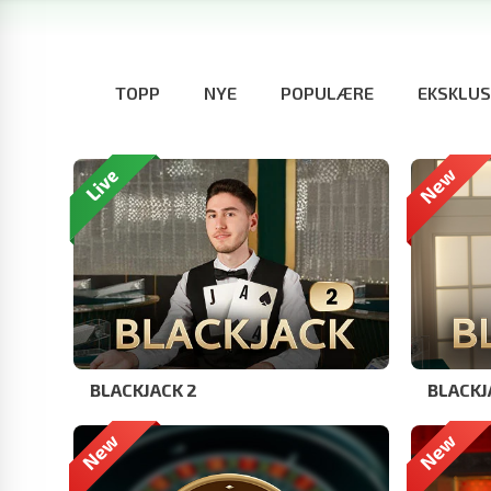
TOPP
NYE
POPULÆRE
EKSKLUS
BLACKJACK 2
BLACKJ