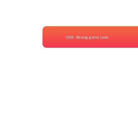
1205:
Wrong game code