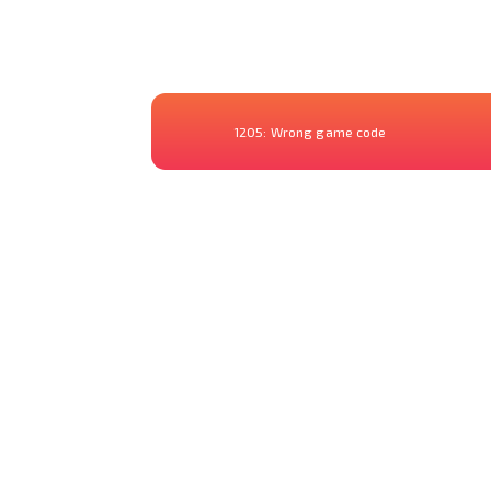
1205:
Wrong game code