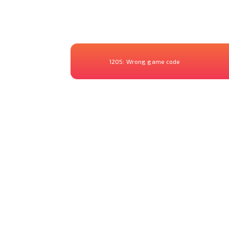
1205:
Wrong game code