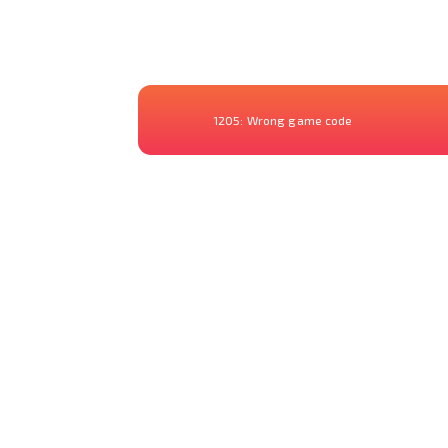
1205:
Wrong game code