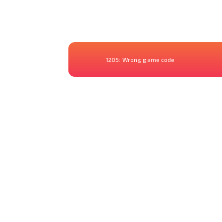
1205:
Wrong game code