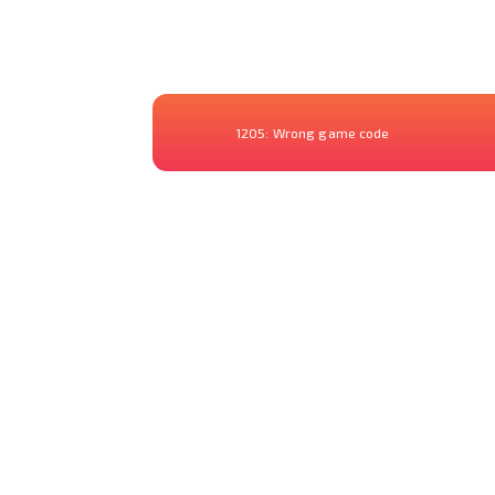
1205:
Wrong game code