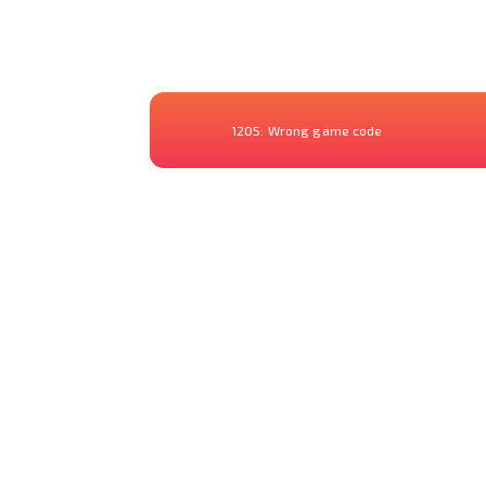
1205:
Wrong game code