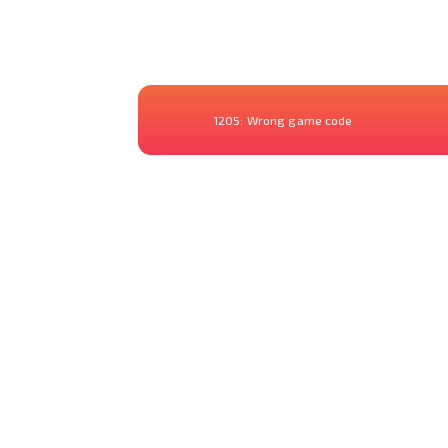
1205:
Wrong game code