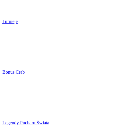
Turnieje
Bonus Crab
Legendy Pucharu Świata