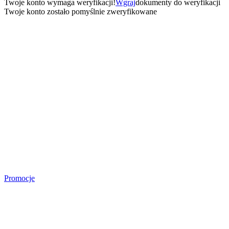
Twoje konto wymaga weryfikacji!
Wgraj
dokumenty do weryfikacji
Twoje konto zostało pomyślnie zweryfikowane
Promocje