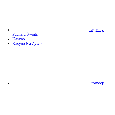
Legendy
Pucharu Świata
Kasyno
Kasyno Na Żywo
Promocje