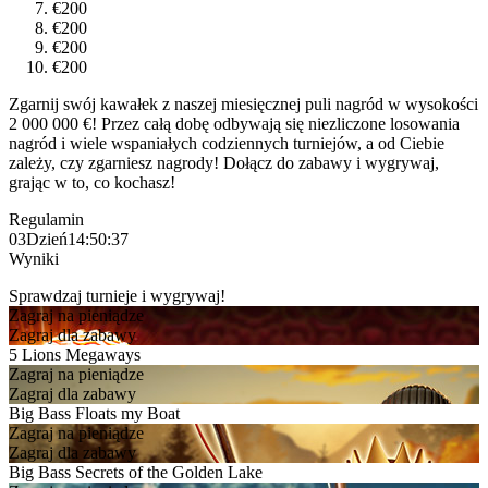
€200
€200
€200
€200
Zgarnij swój kawałek z naszej miesięcznej puli nagród w wysokości
2 000 000 €! Przez całą dobę odbywają się niezliczone losowania
nagród i wiele wspaniałych codziennych turniejów, a od Ciebie
zależy, czy zgarniesz nagrody! Dołącz do zabawy i wygrywaj,
grając w to, co kochasz!
Regulamin
03
Dzień
14
:
50
:
37
Wyniki
Sprawdzaj turnieje i wygrywaj!
Zagraj na pieniądze
Zagraj dla zabawy
5 Lions Megaways
Zagraj na pieniądze
Zagraj dla zabawy
Big Bass Floats my Boat
Zagraj na pieniądze
Zagraj dla zabawy
Big Bass Secrets of the Golden Lake