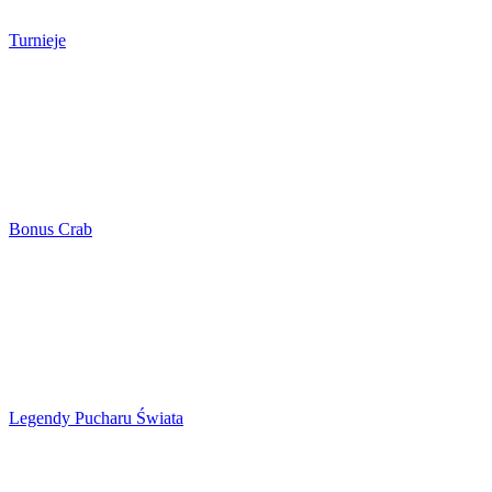
Turnieje
Bonus Crab
Legendy Pucharu Świata