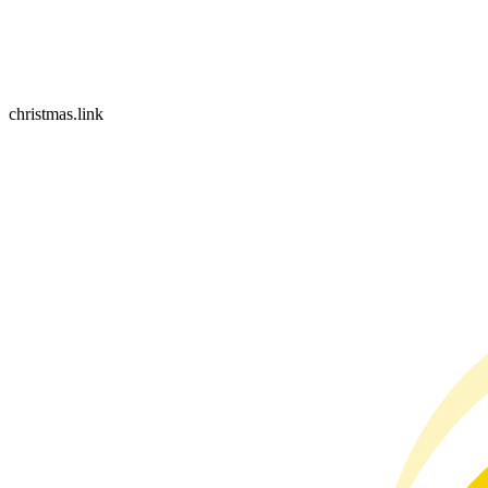
christmas.link