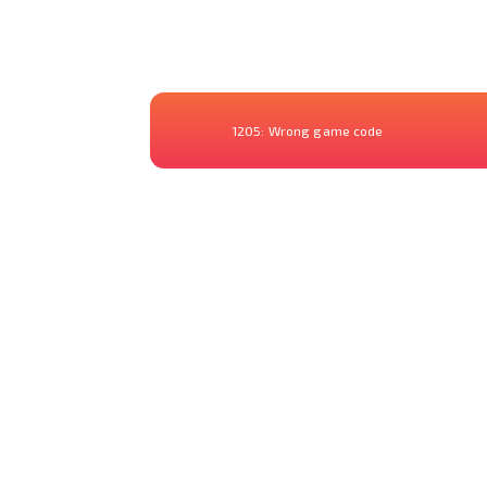
1205:
Wrong game code