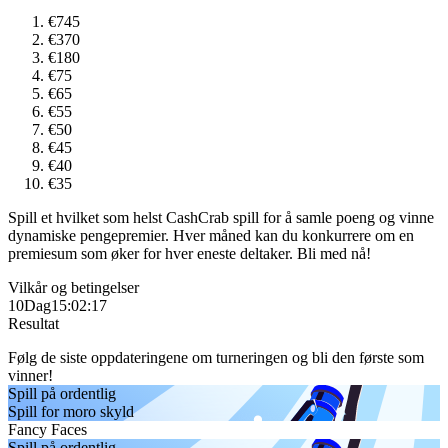
€745
€370
€180
€75
€65
€55
€50
€45
€40
€35
Spill et hvilket som helst CashCrab spill for å samle poeng og vinne
dynamiske pengepremier. Hver måned kan du konkurrere om en
premiesum som øker for hver eneste deltaker. Bli med nå!
Vilkår og betingelser
10
Dag
15
:
02
:
17
Resultat
Følg de siste oppdateringene om turneringen og bli den første som
vinner!
Spill på ordentlig
Spill for moro skyld
Fancy Faces
Spill på ordentlig