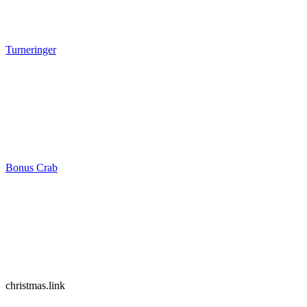
Turneringer
Bonus Crab
christmas.link