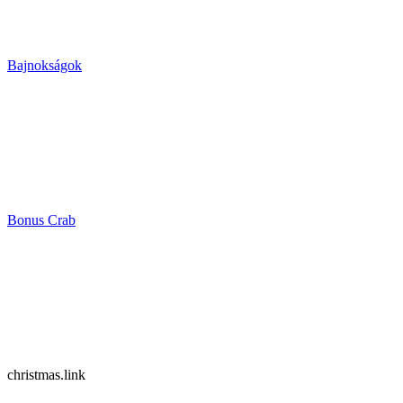
Bajnokságok
Bonus Crab
christmas.link