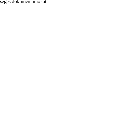
ükséges dokumentumokat