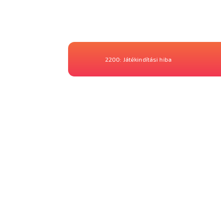
2200:
Játékindítási hiba