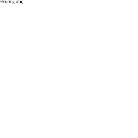
ήθευσης σας