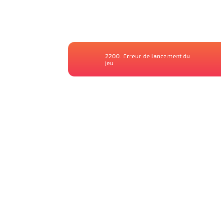
2200:
Erreur de lancement du
jeu