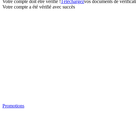
Votre compte doit être vérifié !
Téléchargez
vos documents de vérificat
Votre compte a été vérifié avec succès
Promotions