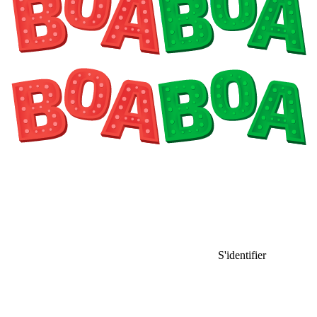
S'identifier