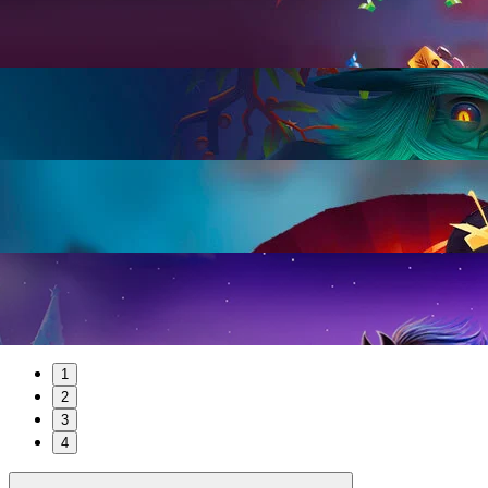
1
2
3
4