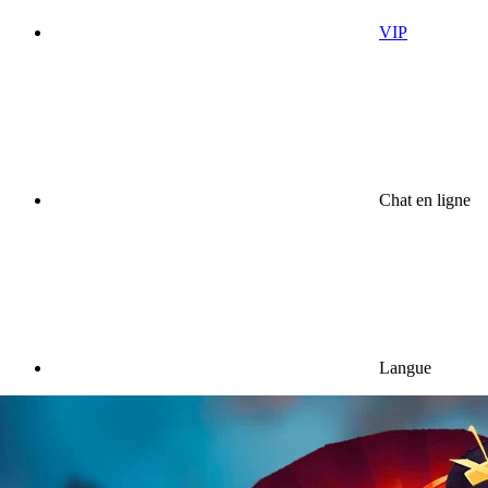
VIP
Chat en ligne
Langue