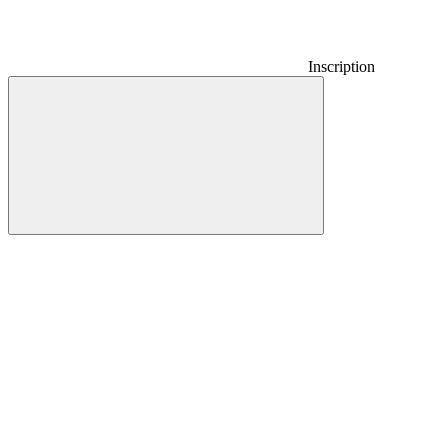
Inscription