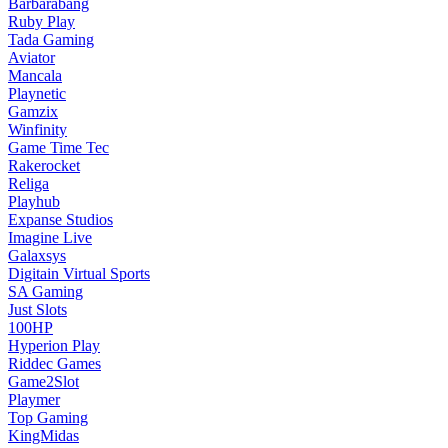
Barbarabang
Ruby Play
Tada Gaming
Aviator
Mancala
Playnetic
Gamzix
Winfinity
Game Time Tec
Rakerocket
Religa
Playhub
Expanse Studios
Imagine Live
Galaxsys
Digitain Virtual Sports
SA Gaming
Just Slots
100HP
Hyperion Play
Riddec Games
Game2Slot
Playmer
Top Gaming
KingMidas