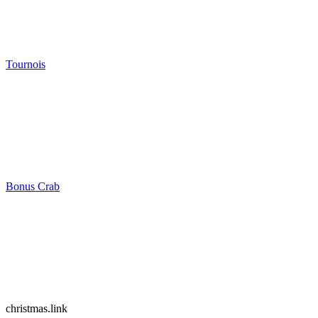
Tournois
Bonus Crab
christmas.link