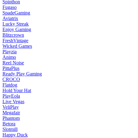
Spinthon
Fugaso
SpadeGaming
Aviatrix
Lucky Streak
Enjoy Gaming
Blitzcrown
FreshVintage
Wicked Games
Playzia
Animo
Reel Noise
PittaPlus
Ready Play Gaming
CROCO
Flatdog
Hold Your Hat
PlayEola
Live Vegas
VeliPlay
Megafair
Phantom
Betora
Slotmill
Happy Duck