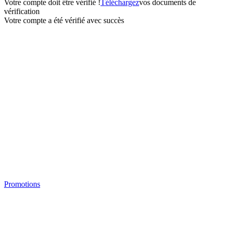
Votre compte doit être vérifié !
Téléchargez
vos documents de
vérification
Votre compte a été vérifié avec succès
Promotions