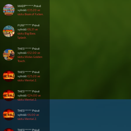
MADP***** Právě
vyhráli
€35.20 ve
slotu Book of Fallen.
FUNI***** Právě
vyhráli
€6.31 ve
slotu Big Bass
Splash.
THES***** Právě
vyhráli
€12.00 ve
slotu Midas Golden
Touch.
THES***** Právě
vyhráli
€25.20 ve
slotu Mental 2.
THES***** Právě
vyhráli
€24.00 ve
slotu Mental 2.
THES***** Právě
vyhráli
€6.00 ve
slotu Mental 2.
THES***** Právě