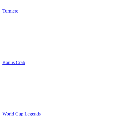
Turniere
Bonus Crab
World Cup Legends