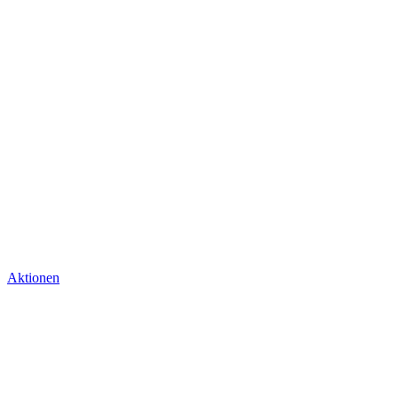
Aktionen