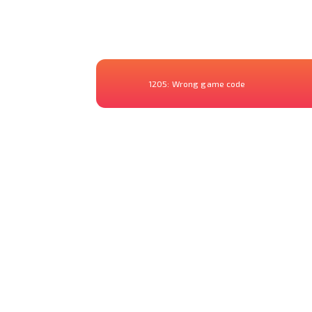
1205:
Wrong game code