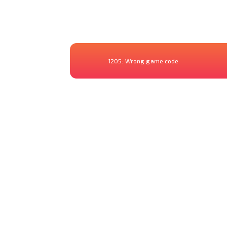
1205:
Wrong game code